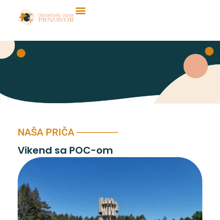
Skip
to
content
NAŠA PRIČA ──────
Vikend sa POC-om