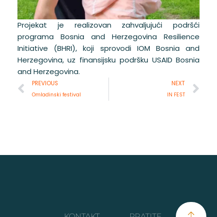
Projekat je realizovan zahvaljujući podršći
programa Bosnia and Herzegovina Resilience
Initiative (BHRI), koji sprovodi IOM Bosnia and
Herzegovina, uz finansijsku podršku USAID Bosnia
and Herzegovina.
Prev
Ne
PREVIOUS
NEXT
Omladinski festival
IN FEST
KONTAKT
PRATITE