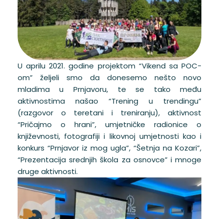
U aprilu 2021. godine projektom “Vikend sa POC-
om” željeli smo da donesemo nešto novo
mladima u Prnjavoru, te se tako među
aktivnostima našao “Trening u trendingu”
(razgovor o teretani i treniranju), aktivnost
“Pričajmo o hrani”, umjetničke radionice o
književnosti, fotografiji i likovnoj umjetnosti kao i
konkurs “Prnjavor iz mog ugla”, “Šetnja na Kozari”,
“Prezentacija srednjih škola za osnovce” i mnoge
druge aktivnosti.