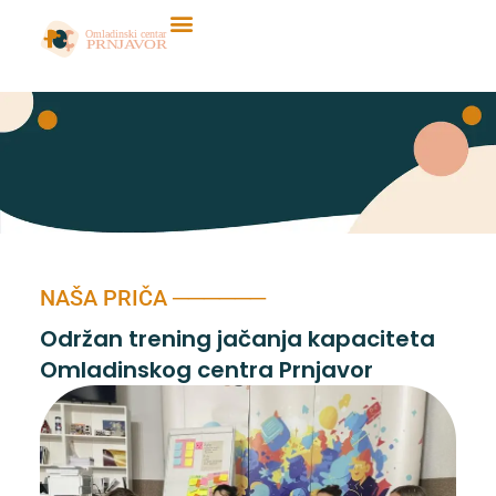
Skip
to
content
NAŠA PRIČA ──────
Održan trening jačanja kapaciteta
Omladinskog centra Prnjavor