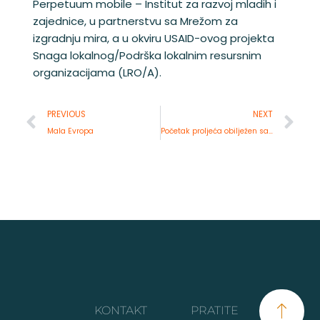
Perpetuum mobile – Institut za razvoj mladih i
zajednice, u partnerstvu sa Mrežom za
izgradnju mira, a u okviru USAID-ovog projekta
Snaga lokalnog/Podrška lokalnim resursnim
organizacijama (LRO/A).
Prev
Ne
PREVIOUS
NEXT
Mala Evropa
Početak proljeća obilježen sadnjom lavande
KONTAKT
PRATITE