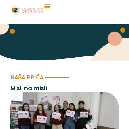
Skip
to
content
NAŠA PRIČA ──────
Misli na misli