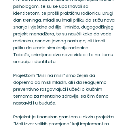
psihologom, te su se upoznavali sa
identitetom, te prošli praktičnu radionicu. Drugi
dan treninga, mladi su imali priliku da stiču nova
znanja i vještine od Ilije Trninića, dugogodišnjeg
projekt menadžera, te su naučili kako da vode
radionicu, osnove javnog nastupa, ali i imali
priliku da urade simulaciju radionice.
Takođe, snimljena dva nova videa i to na temu
emocija i identiteta.
Projektom “Misli na misli” smo željeli da
dopremo do misli mladih, ali i da reagujemo
preventivno razgovrajući i učeći o kručnim
temama za mentalno zdravlje, sa čim ćemo
nastaviti i u buduće.
Projekat je finansiran grantom u okviru projekta
“Mali izvor velikih promjena” koji implementira