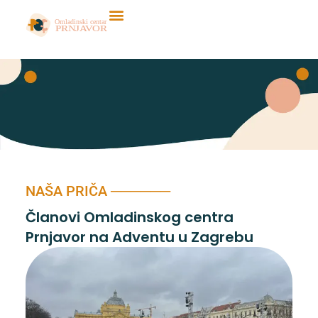
Skip
to
content
NAŠA PRIČA ──────
Članovi Omladinskog centra
Prnjavor na Adventu u Zagrebu