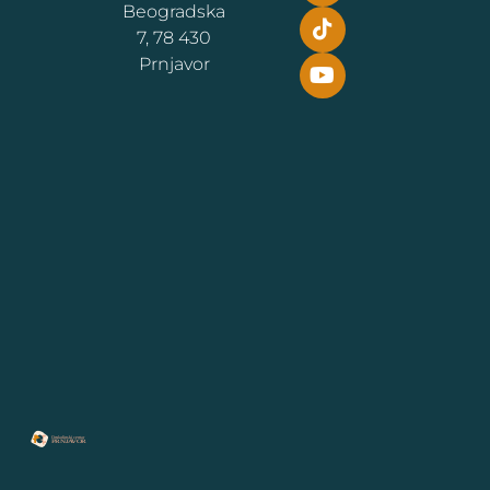
Beogradska
g
o
k
b
r
o
e
7, 78 430
a
k
Prnjavor
m