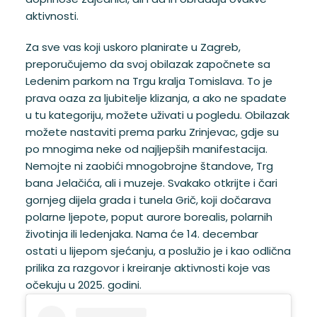
aktivnosti.
Za sve vas koji uskoro planirate u Zagreb,
preporučujemo da svoj obilazak započnete sa
Ledenim parkom na Trgu kralja Tomislava. To je
prava oaza za ljubitelje klizanja, a ako ne spadate
u tu kategoriju, možete uživati u pogledu. Obilazak
možete nastaviti prema parku Zrinjevac, gdje su
po mnogima neke od najljepših manifestacija.
Nemojte ni zaobići mnogobrojne štandove, Trg
bana Jelačića, ali i muzeje. Svakako otkrijte i čari
gornjeg dijela grada i tunela Grič, koji dočarava
polarne ljepote, poput aurore borealis, polarnih
životinja ili ledenjaka. Nama će 14. decembar
ostati u lijepom sjećanju, a poslužio je i kao odlična
prilika za razgovor i kreiranje aktivnosti koje vas
očekuju u 2025. godini.