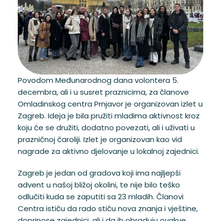
Povodom Međunarodnog dana volontera 5.
decembra, ali i u susret praznicima, za članove
Omladinskog centra Prnjavor je organizovan izlet u
Zagreb. Ideja je bila pružiti mladima aktivnost kroz
koju će se družiti, dodatno povezati, ali i uživati u
prazničnoj čaroliji. Izlet je organizovan kao vid
nagrade za aktivno djelovanje u lokalnoj zajednici.
Zagreb je jedan od gradova koji ima najljepši
advent u našoj bližoj okolini, te nije bilo teško
odlučiti kuda se zaputiti sa 23 mladih. Članovi
Centra ističu da rado stiču nova znanja i vještine,
doprinose zajednici, ali i da ih obraduju ovakve